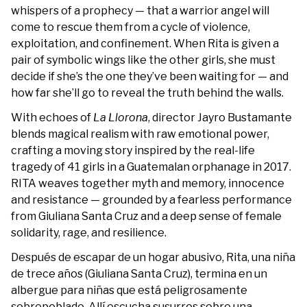
whispers of a prophecy — that a warrior angel will
come to rescue them from a cycle of violence,
exploitation, and confinement. When Rita is given a
pair of symbolic wings like the other girls, she must
decide if she’s the one they’ve been waiting for — and
how far she’ll go to reveal the truth behind the walls.
With echoes of
La Llorona
, director Jayro Bustamante
blends magical realism with raw emotional power,
crafting a moving story inspired by the real-life
tragedy of 41 girls in a Guatemalan orphanage in 2017.
RITA weaves together myth and memory, innocence
and resistance — grounded by a fearless performance
from Giuliana Santa Cruz and a deep sense of female
solidarity, rage, and resilience.
Después de escapar de un hogar abusivo, Rita, una niña
de trece años (Giuliana Santa Cruz), termina en un
albergue para niñas que está peligrosamente
sobrepoblado. Allí escucha susurros sobre una