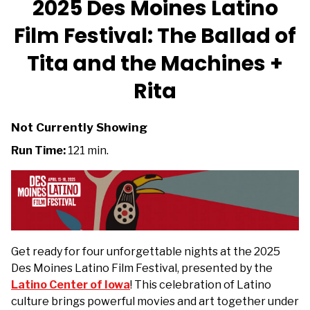
2025 Des Moines Latino
for
Film Festival: The Ballad of
2025
Des
Tita and the Machines +
Moines
Latino
Rita
Film
Festival:
Not Currently Showing
The
Ballad
Run Time:
121 min.
of
Tita
and
the
Machines
+
Get ready for four unforgettable nights at the 2025
Rita
Des Moines Latino Film Festival, presented by the
Latino Center of Iowa
! This celebration of Latino
culture brings powerful movies and art together under